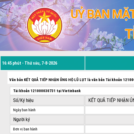
UỶ BAN MẶT
T
16:45 phút - Thứ sáu, 7-8-2026
Văn bản KẾT QUẢ TIẾP NHẬN ỦNG HỘ LŨ LỤT là văn bản Tài khoản 121000
Tài khoản 121000030731 tại Vietinbank
Số/Ký hiệu
KẾT QUẢ TIẾP NHẬN Ủ
Ngày ban hành
Người ký
Đơn vị ban hành