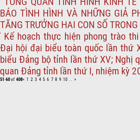
TỔNG QUAN TÌNH HÌNH KINH TẾ 
BÁO TÌNH HÌNH VÀ NHỮNG GIẢ P
TĂNG TRƯỞNG HAI CON SỐ TRONG
Kế hoạch thực hiện phong trào th
Đại hội đại biểu toàn quốc lần thứ 
biểu Đảng bộ tỉnh lần thứ XV; Nghị 
quan Đảng tỉnh lần thứ I, nhiệm kỳ 
51
-
60
of
408
<
1
2
3
4
5
6
7
8
9
10
...
>