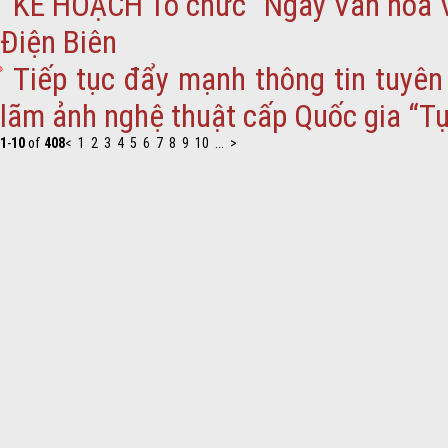
KẾ HOẠCH Tổ chức “Ngày Văn hóa V
Điện Biên
Tiếp tục đẩy mạnh thông tin tuyên
lãm ảnh nghệ thuật cấp Quốc gia “Tự
1
-
10
of
408
<
1
2
3
4
5
6
7
8
9
10
...
>