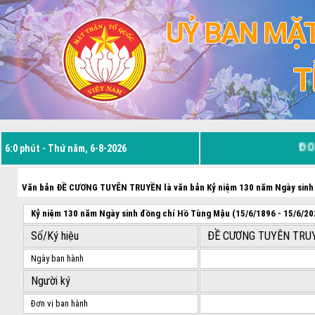
UỶ BAN MẶT
T
ĐOÀN
6:0 phút - Thứ năm, 6-8-2026
Văn bản ĐỀ CƯƠNG TUYÊN TRUYỀN là văn bản Kỷ niệm 130 năm Ngày sinh đ
Kỷ niệm 130 năm Ngày sinh đồng chí Hồ Tùng Mậu (15/6/1896 - 15/6/20
Số/Ký hiệu
ĐỀ CƯƠNG TUYÊN TRU
Ngày ban hành
Người ký
Đơn vị ban hành