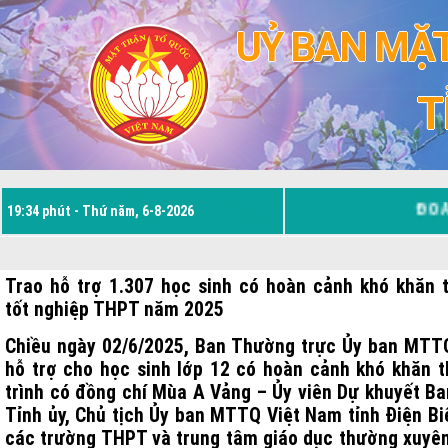
UỶ BAN MẶT
T
ĐOÀN 
19:34 phút - Thứ năm, 6-8-2026
Trao hỗ trợ 1.307 học sinh có hoàn cảnh khó khăn 
tốt nghiệp THPT năm 2025
Chiều ngày 02/6/2025, Ban Thường trực Ủy ban MTTQ 
hỗ trợ cho học sinh lớp 12 có hoàn cảnh khó khăn 
trình có đồng chí Mùa A Vảng – Ủy viên Dự khuyết B
Tỉnh ủy, Chủ tịch Ủy ban MTTQ Việt Nam tỉnh Điện Biê
các trường THPT và trung tâm giáo dục thường xuyên;