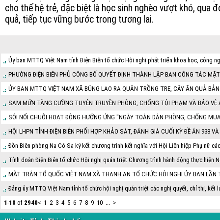
cho thế hệ trẻ, đặc biệt là học sinh nghèo vượt khó, qua 
quả, tiếp tục vững bước trong tương lai.
Ủy ban MTTQ Việt Nam tỉnh Điện Biên tổ chức Hội nghị phát triển khoa học, công ng
PHƯỜNG ĐIỆN BIÊN PHỦ CÔNG BỐ QUYẾT ĐỊNH THÀNH LẬP BAN CÔNG TÁC MẶT 
ỦY BAN MTTQ VIỆT NAM XÃ BÚNG LAO RA QUÂN TRỒNG TRE, CÂY ĂN QUẢ BẢN
SAM MỨN TĂNG CƯỜNG TUYÊN TRUYỀN PHÒNG, CHỐNG TỘI PHẠM VÀ BẢO VỆ AN
SÔI NỔI CHUỖI HOẠT ĐỘNG HƯỞNG ỨNG "NGÀY TOÀN DÂN PHÒNG, CHỐNG MUA B
HỘI LHPN TỈNH ĐIỆN BIÊN PHỐI HỢP KHẢO SÁT, ĐÁNH GIÁ CUỐI KỲ ĐỀ ÁN 938 VÀ
Đồn Biên phòng Na Cô Sa ký kết chương trình kết nghĩa với Hội Liên hiệp Phụ nữ cá
Tỉnh đoàn Điện Biên tổ chức Hội nghị quán triệt Chương trình hành động thực hiện Ng
MẶT TRẬN TỔ QUỐC VIỆT NAM XÃ THANH AN TỔ CHỨC HỘI NGHỊ ỦY BAN LẦN THỨ
Đảng ủy MTTQ Việt Nam tỉnh tổ chức hội nghị quán triệt các nghị quyết, chỉ thị, kết 
1
-
10
of
2940
<
1
2
3
4
5
6
7
8
9
10
...
>