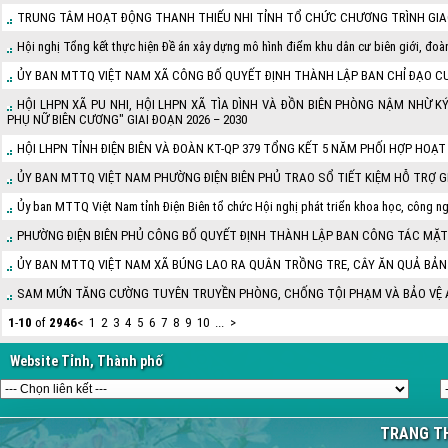
TRUNG TÂM HOẠT ĐỘNG THANH THIẾU NHI TỈNH TỔ CHỨC CHƯƠNG TRÌNH GIAO
Hội nghị Tổng kết thực hiện Đề án xây dựng mô hình điểm khu dân cư biên giới, đoàn 
ỦY BAN MTTQ VIỆT NAM XÃ CÔNG BỐ QUYẾT ĐỊNH THÀNH LẬP BAN CHỈ ĐẠO C
HỘI LHPN XÃ PU NHI, HỘI LHPN XÃ TÌA DÌNH VÀ ĐỒN BIÊN PHÒNG NẬM NHỪ
PHỤ NỮ BIÊN CƯƠNG" GIAI ĐOẠN 2026 – 2030
HỘI LHPN TỈNH ĐIỆN BIÊN VÀ ĐOÀN KT-QP 379 TỔNG KẾT 5 NĂM PHỐI HỢP HOẠT
ỦY BAN MTTQ VIỆT NAM PHƯỜNG ĐIỆN BIÊN PHỦ TRAO SỔ TIẾT KIỆM HỖ TRỢ 
Ủy ban MTTQ Việt Nam tỉnh Điện Biên tổ chức Hội nghị phát triển khoa học, công ng
PHƯỜNG ĐIỆN BIÊN PHỦ CÔNG BỐ QUYẾT ĐỊNH THÀNH LẬP BAN CÔNG TÁC MẶT 
ỦY BAN MTTQ VIỆT NAM XÃ BÚNG LAO RA QUÂN TRỒNG TRE, CÂY ĂN QUẢ BẢN
SAM MỨN TĂNG CƯỜNG TUYÊN TRUYỀN PHÒNG, CHỐNG TỘI PHẠM VÀ BẢO VỆ AN
1
-
10
of
2946
<
1
2
3
4
5
6
7
8
9
10
...
>
Website Tỉnh, Thành phố
TRANG TH