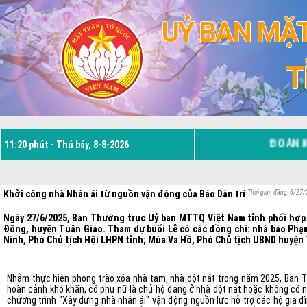
UỶ BAN MẶT
T
ĐOÀN KẾT,
11:20 phút - Thứ bảy, 8-8-2026
Khởi công nhà Nhân ái từ nguồn vận động của Báo Dân trí
Thời gian đăng: 6/27
Ngày 27/6/2025, Ban Thường trực Uỷ ban MTTQ Việt Nam tỉnh phối hợp v
Đông, huyện Tuần Giáo. Tham dự buổi Lễ có các đồng chí: nhà báo Phạm
Ninh, Phó Chủ tịch Hội LHPN tỉnh; Mùa Va Hồ, Phó Chủ tịch UBND huyện 
Nhằm thực hiện phong trào xóa nhà tạm, nhà dột nát trong năm 2025, Ban T
hoàn cảnh khó khăn, có phụ nữ là chủ hộ đang ở nhà dột nát hoặc không có nh
chương trình "Xây dựng nhà nhân ái" vận động nguồn lực hỗ trợ các hộ gia đ